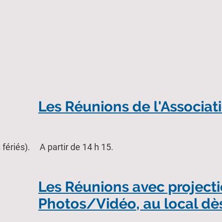
.accueil
.présentation
.actualités
.galerie de pho
Les Réunions de l'Associati
 fériés).
A partir de 14 h 15.
Les Réunions avec project
Photos/Vidéo, au local dès