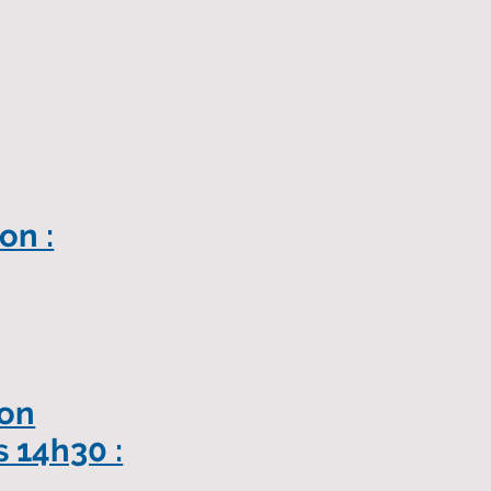
tos
.galerie de vidéos
.contact
on :
ion
 14h30 :