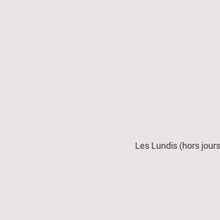
Association
Eurorail
Geudertheim
Les Lundis (hors jours